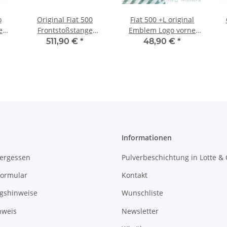
o
Original Fiat 500
Fiat 500 +L original
er
Frontstoßstange
Emblem Logo vorne
6
Stoßstange vorne
Kühlergrill
511,90 €
*
48,90 €
*
Frontschürze
Frontemblem Scudetto
735657231
51932710
Informationen
vergessen
Pulverbeschichtung in Lotte &
formular
Kontakt
gshinweise
Wunschliste
nweis
Newsletter