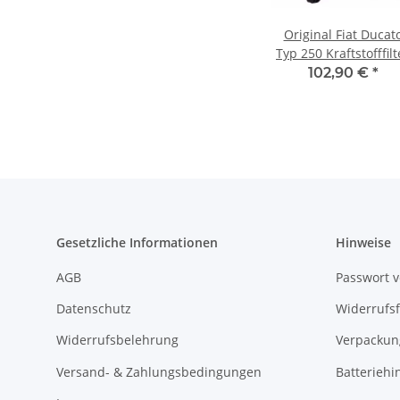
Original Fiat Ducat
Typ 250 Kraftstofffilt
Dieselfilter ab Bj 0
102,90 €
*
1368127080
Gesetzliche Informationen
Hinweise
AGB
Passwort 
Datenschutz
Widerrufs
Widerrufsbelehrung
Verpackun
Versand- & Zahlungsbedingungen
Batteriehi