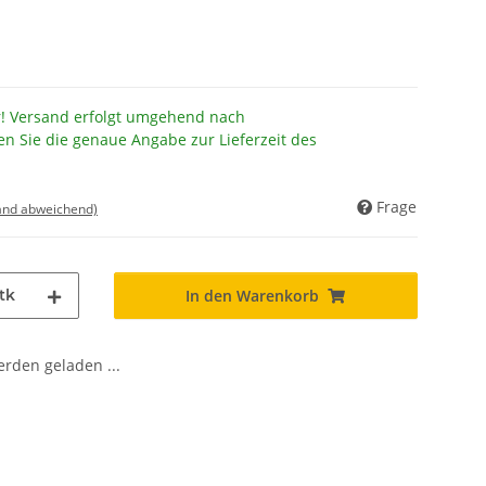
r! Versand erfolgt umgehend nach
en Sie die genaue Angabe zur Lieferzeit des
Frage
land abweichend)
tk
In den Warenkorb
den geladen ...