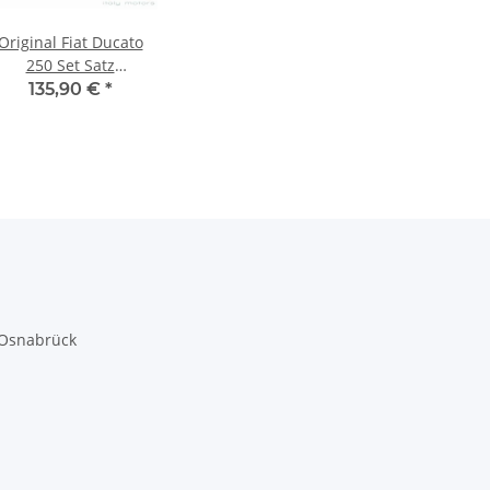
Original Fiat Ducato
250 Set Satz
Bremsbeläge vorne
135,90 €
*
Frontachse 77366023
77367090
 Osnabrück