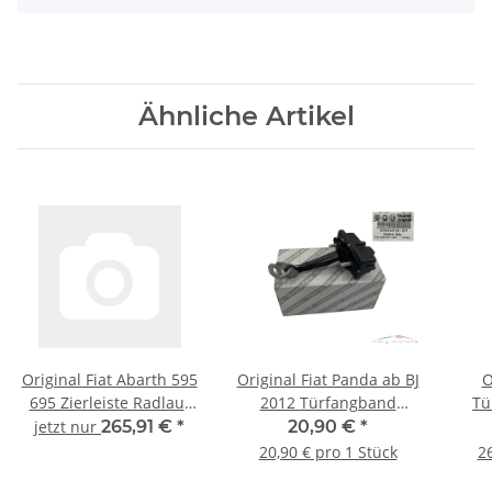
Ähnliche Artikel
Original Fiat Abarth 595
Original Fiat Panda ab BJ
O
695 Zierleiste Radlauf
2012 Türfangband
Tü
vorne links 735717470
hinten rechts links
vorn
jetzt nur
265,91 €
*
20,90 €
*
51930307 52022104
20,90 € pro 1 Stück
26