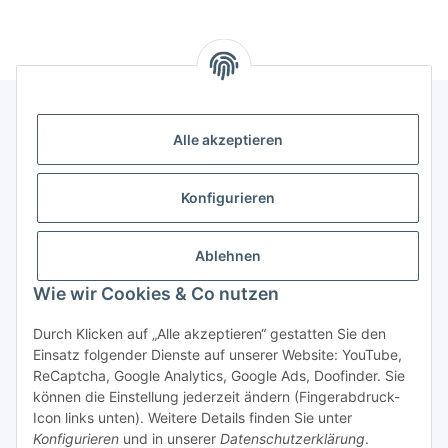
Alle akzeptieren
Gesetzliche Informationen
Konfigurieren
Hinweise
Ablehnen
Informationen
Wie wir Cookies & Co nutzen
Durch Klicken auf „Alle akzeptieren“ gestatten Sie den
Einsatz folgender Dienste auf unserer Website: YouTube,
ReCaptcha, Google Analytics, Google Ads, Doofinder. Sie
können die Einstellung jederzeit ändern (Fingerabdruck-
Widerrufsbutton
Icon links unten). Weitere Details finden Sie unter
Konfigurieren
und in unserer
Datenschutzerklärung
.
* Alle Preise inkl. gesetzlicher USt., zzgl.
Versand