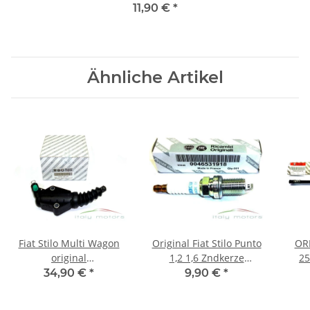
Aussentürgriff außen hinten
11,90 €
*
links 46787586
Ähnliche Artikel
Fiat Stilo Multi Wagon
Original Fiat Stilo Punto
ORI
original
1,2 1,6 Zndkerze
25
Kupplungsnehmerzylinder
Zndkerzen NGK BKR5EZ
Bre
34,90 €
*
9,90 €
*
Nehmerzylinder
46531918 NEU
55196190