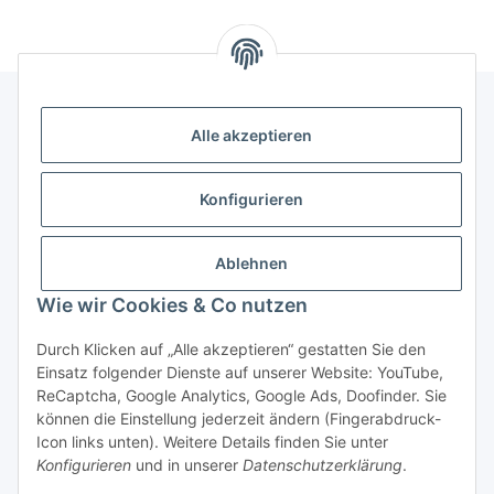
Alle akzeptieren
Gesetzliche Informationen
Konfigurieren
Hinweise
Ablehnen
Informationen
Wie wir Cookies & Co nutzen
Durch Klicken auf „Alle akzeptieren“ gestatten Sie den
Einsatz folgender Dienste auf unserer Website: YouTube,
ReCaptcha, Google Analytics, Google Ads, Doofinder. Sie
können die Einstellung jederzeit ändern (Fingerabdruck-
Widerrufsbutton
Icon links unten). Weitere Details finden Sie unter
Konfigurieren
und in unserer
Datenschutzerklärung
.
* Alle Preise inkl. gesetzlicher USt., zzgl.
Versand