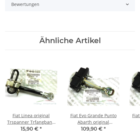
Bewertungen
Ähnliche Artikel
Fiat Linea original
Fiat Evo Grande Punto
Fia
Trspanner Trfangband
Abarth original
hinten 51799769 NEU
Trspanner Trfangband
Tü
15,90 €
*
109,90 €
*
vorne 51961551 NEU
T