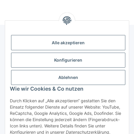
Alle akzeptieren
Gesetzliche Informationen
Konfigurieren
Hinweise
Ablehnen
Informationen
Wie wir Cookies & Co nutzen
Durch Klicken auf „Alle akzeptieren“ gestatten Sie den
Einsatz folgender Dienste auf unserer Website: YouTube,
ReCaptcha, Google Analytics, Google Ads, Doofinder. Sie
können die Einstellung jederzeit ändern (Fingerabdruck-
Widerrufsbutton
Icon links unten). Weitere Details finden Sie unter
Konfigurieren
und in unserer
Datenschutzerklärung
.
* Alle Preise inkl. gesetzlicher USt., zzgl.
Versand