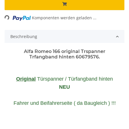
Loading...
Komponenten werden geladen ...
Beschreibung
Alfa Romeo 166 original Trspanner
Trfangband hinten 60679576.
Original
Türspanner / Türfangband hinten
NEU
Fahrer und Beifahrerseite ( da Baugleich ) !!!