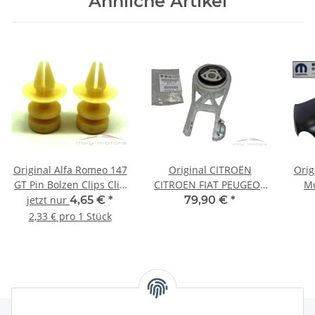
Ähnliche Artikel
Original Alfa Romeo 147
Original CITROËN
Orig
GT Pin Bolzen Clips Clip
CITROEN FIAT PEUGEOT
M
Stift Airbagklappe SET
Motorlager Lager hinten
gr
jetzt nur
4,65 €
*
79,90 €
*
71713084
unten 1352887080
51
2,33 € pro 1 Stück