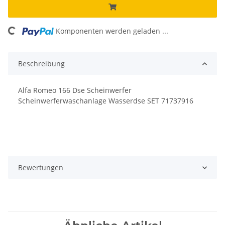
ing...
Komponenten werden geladen ...
Beschreibung
Alfa Romeo 166 Dse Scheinwerfer
Scheinwerferwaschanlage Wasserdse SET 71737916
Bewertungen