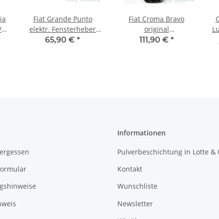
ia
Fiat Grande Punto
Fiat Croma Bravo
O
elektr. Fensterheber
original
L
mit Motor vorne rechts
Reifendrucksensoren
*
65,90 €
*
111,90 €
*
6 Polig 51723317
Sensor Reifenduck
Ventile 51839114
Informationen
vergessen
Pulverbeschichtung in Lotte &
formular
Kontakt
gshinweise
Wunschliste
nweis
Newsletter