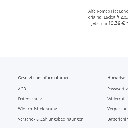
Alfa Romeo Fiat Lanc
original Lackstift 235/A
2x 8ml 71805471
jetzt nur
10,36 €
Gesetzliche Informationen
Hinweise
AGB
Passwort 
Datenschutz
Widerrufs
Widerrufsbelehrung
Verpackun
Versand- & Zahlungsbedingungen
Batteriehi