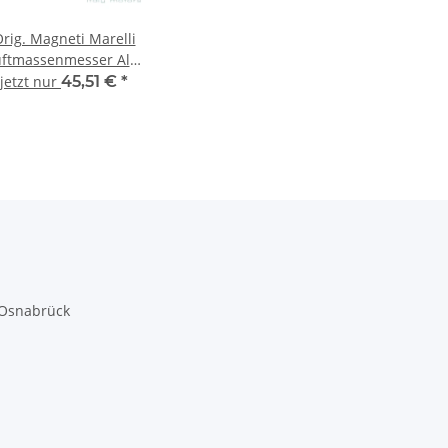
rig. Magneti Marelli
uftmassenmesser Alfa
Fiat Lancia
jetzt nur
45,51 €
*
213719617019
46559804
 Osnabrück