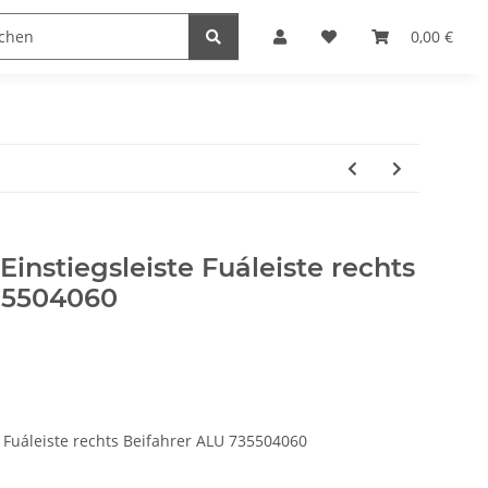
0,00 €
 Einstiegsleiste Fuáleiste rechts
35504060
te Fuáleiste rechts Beifahrer ALU 735504060