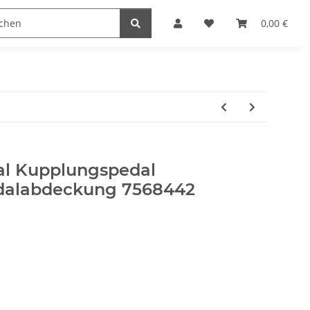
0,00 €
nal Kupplungspedal
alabdeckung 7568442