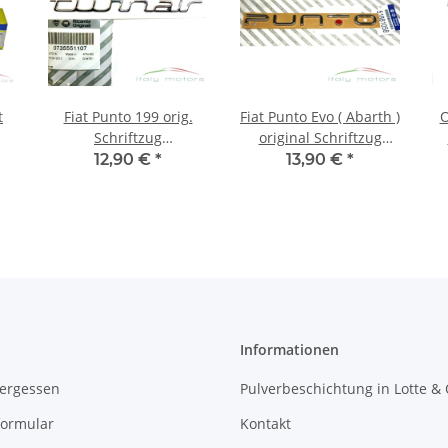
t
Fiat Punto 199 orig.
Fiat Punto Evo ( Abarth )
O
Schriftzug
original Schriftzug
Modellzeichen Emblem
Modellzeichen Emblem
12,90 €
*
13,90 €
*
hinten Twinair
Heck 51881058
735551107
Informationen
vergessen
Pulverbeschichtung in Lotte &
formular
Kontakt