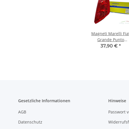
Magneti Marelli Fia
Grande Punto
Rückleuchte
37,90 €
*
Heckleuchte rechts
LLF051 51701590
Gesetzliche Informationen
Hinweise
AGB
Passwort 
Datenschutz
Widerrufs