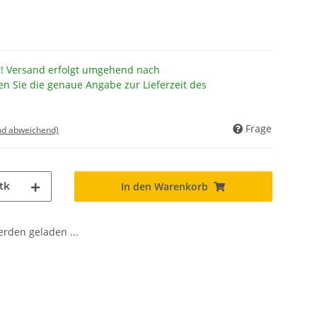
r! Versand erfolgt umgehend nach
en Sie die genaue Angabe zur Lieferzeit des
Frage
nd abweichend)
tk
In den Warenkorb
den geladen ...