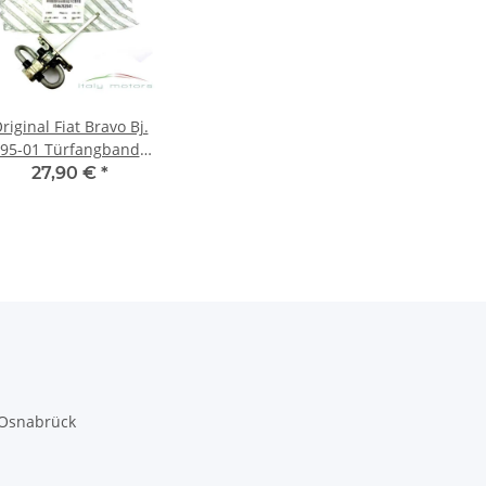
riginal Fiat Bravo Bj.
95-01 Türfangband
Fangband vorne
27,90 €
*
46782841
 Osnabrück