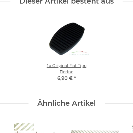
Dieser Artikel besteht aus
1x
Original Fiat Tipo
Fiorino
Kupplungspedal
6,90 €
*
Pedalgummi
Pedalabdeckung
7568442
Ähnliche Artikel