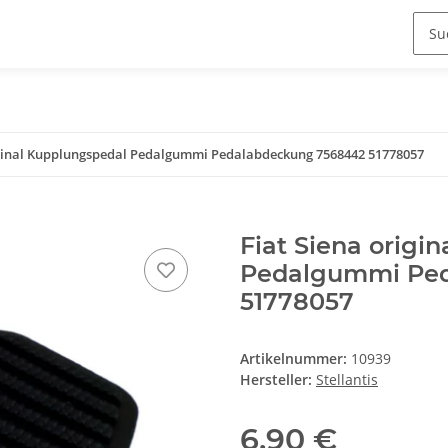
iginal Kupplungspedal Pedalgummi Pedalabdeckung 7568442 51778057
Fiat Siena origi
Pedalgummi Ped
51778057
Artikelnummer:
10939
Hersteller:
Stellantis
6,90 €