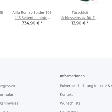
05
Allfa Romeo Spider 105
Türschloß
115 Seitenteil hinten
Schlosseinsatz für Fiat
m
redchts Bj. 1970-82
Ducato Jumper Boxer
734,90 €
*
13,90 €
*
71751634 71751563
71746335
Informationen
vergessen
Pulverbeschichtung in Lotte &
formular
Kontakt
gshinweise
Wunschliste