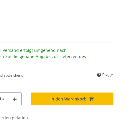
r! Versand erfolgt umgehend nach
en Sie die genaue Angabe zur Lieferzeit des
Frage
nd abweichend)
tk
In den Warenkorb
den geladen ...