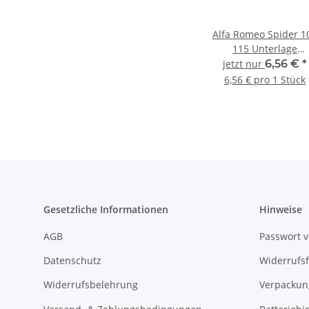
Alfa Romeo Spider 1
115 Unterlage
Pininfarina Emble
jetzt nur
6,56 €
*
seitlich Bj. 1972-85
6,56 € pro 1 Stück
Gesetzliche Informationen
Hinweise
AGB
Passwort 
Datenschutz
Widerrufs
Widerrufsbelehrung
Verpackun