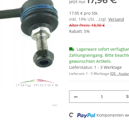
17,96 €
jetzt nur
17,95 € pro Stk.
inkl. 19% USt. , zzgl.
Versand
Alter Preis: 18,90 €
Rabatt:
5%
Lagerware sofort verfügba
Zahlungseingang. Bitte beacht
gewünschten Artikels.
Lieferstatus: 1 - 3 Werktage
Lieferzeit:
1 - 5 Werktage
(DE - Ausla
S
Loading...
Komponenten wer