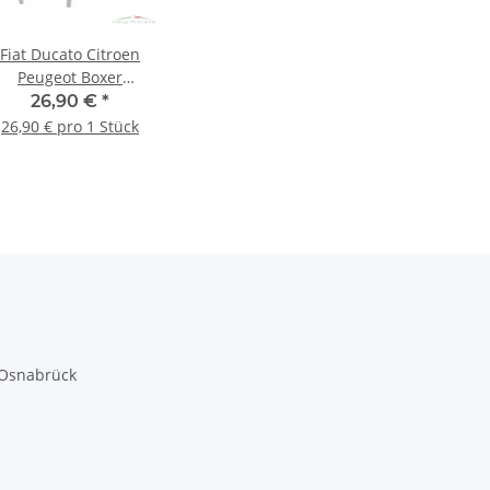
Fiat Ducato Citroen
Peugeot Boxer
Ausgleichsbehälter
26,90 €
*
Ohne Sensor
26,90 € pro 1 Stück
1358583080
 Osnabrück