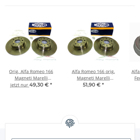
Orig. Alfa Romeo 166
Alfa Romeo 166 orig.
Alf
Magneti Marelli
Magneti Marelli
Fe
Bremsscheibe
Bremsscheibe
Dom
jetzt nur
49,30 €
*
51,90 €
*
Bremsscheiben hinten
Bremsscheiben hinten
71772253
71772253