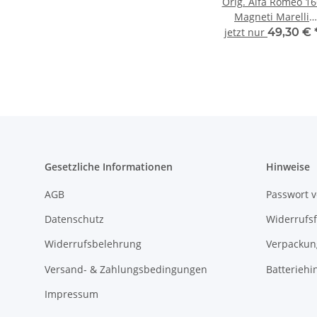
Orig. Alfa Romeo 16
Magneti Marelli
Bremsscheibe
jetzt nur
49,30 €
Bremsscheiben hint
71772253
Gesetzliche Informationen
Hinweise
AGB
Passwort 
Datenschutz
Widerrufs
Widerrufsbelehrung
Verpackun
Versand- & Zahlungsbedingungen
Batteriehi
Impressum