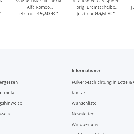
6
Magneti Marelli Lancia
Alfa Romeo GTV Spider
Alfa Romeo
orig. Bremsscheibe
J
Bremsscheiben hinten
Bremsscheiben
*
jetzt nur
49,30 €
*
jetzt nur
83,51 €
*
en
Hinterachse 71772253
beLüftet vorne
71738907
Informationen
vergessen
Pulverbeschichtung in Lotte &
formular
Kontakt
gshinweise
Wunschliste
nweis
Newsletter
Wir über uns