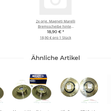
2x
orig. Magneti Marelli
Bremsscheibe hinten
71772253
18,90 €
*
18,90 € pro 1 Stück
Ähnliche Artikel