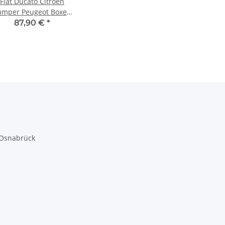
Fiat Ducato Citroen
umper Peugeot Boxer
Rückleuchte rechts
87,90 €
*
LLL261 1380672080
 Osnabrück