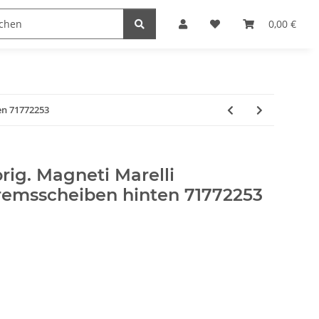
0,00 €
en 71772253
rig. Magneti Marelli
emsscheiben hinten 71772253