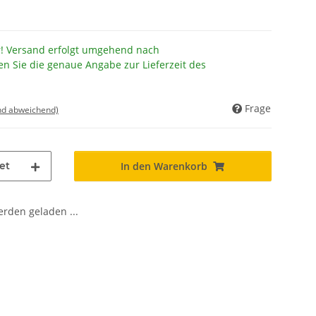
r! Versand erfolgt umgehend nach
en Sie die genaue Angabe zur Lieferzeit des
Frage
nd abweichend)
et
In den Warenkorb
den geladen ...